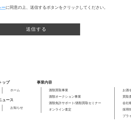
シー
に同意の上、送信するボタンをクリックしてください。
トップ
事業内容
ホーム
酒類買取事業
お酒
酒類オークション事業
買取
ニュース
酒類免許サポート/酒類買取セミナー
会社
お知らせ
オンライン査定
採用
プラ